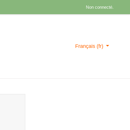
Non connecté.
Français ‎(fr)‎